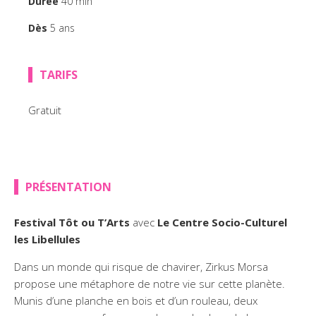
Durée
40 min
FOCUS CINÉMA
Dès
5 ans
PUBLIC JEUNE
TEMPS FORTS
TARIFS
LE BORDEAU
Gratuit
PRÉSENTATION
Festival Tôt ou T’Arts
avec
Le Centre Socio-Culturel
les Libellules
Dans un monde qui risque de chavirer, Zirkus Morsa
propose une métaphore de notre vie sur cette planète.
Munis d’une planche en bois et d’un rouleau, deux