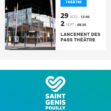
THÉÂTRE
29
AOÛ -
13:00
2
SEPT -
08:30
Lancement des
PASS théâtre