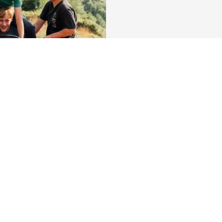
Découvrez la ville
La vie de la commune et ses actualités, les activités touristiques,