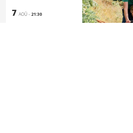
7
AOÛ -
21:30
Vingt Dieux
De Louise Courvoisier
EN SAVOIR PLUS