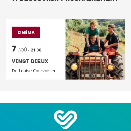
CINÉMA
7
AOÛ -
21:30
Vingt Dieux
De Louise Courvoisier