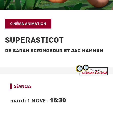
CINÉMA
ANIMATION
SUPERASTICOT
de Sarah Scrimgeour et Jac Hamman
SPECTACLES
CINÉMA
FOCUS CINÉMA
SÉANCES
PUBLIC JEUNE
16:30
mardi 1
NOVE -
TEMPS FORTS
LE BORDEAU