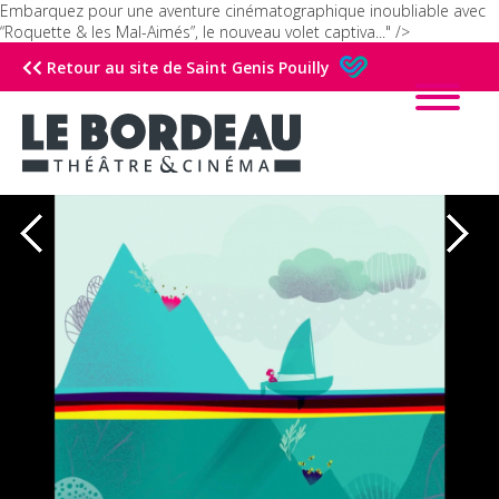
Embarquez pour une aventure cinématographique inoubliable avec
“Roquette & les Mal-Aimés”, le nouveau volet captiva..." />
Retour au site de Saint Genis Pouilly