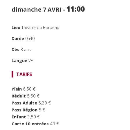
SPECTACLES
11:00
dimanche 7
AVRI -
CINÉMA
Lieu
Théâtre du Bordeau
FOCUS CINÉMA
Durée
0h40
PUBLIC JEUNE
Dès
3 ans
TEMPS FORTS
Langue
VF
LE BORDEAU
TARIFS
Plein
6,50 €
Réduit
5,50 €
Pass Adulte
5,20 €
Pass Région
5 €
Enfant
3,50 €
Carte 10 entrées
49 €