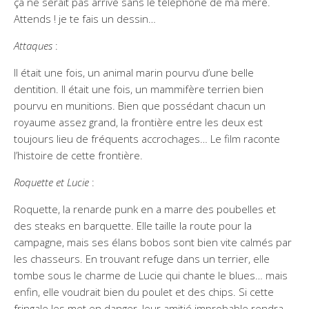
ça ne serait pas arrivé sans le téléphone de ma mère.
Attends ! je te fais un dessin…
Attaques
:
Il était une fois, un animal marin pourvu d’une belle
dentition. Il était une fois, un mammifère terrien bien
pourvu en munitions. Bien que possédant chacun un
royaume assez grand, la frontière entre les deux est
toujours lieu de fréquents accrochages… Le film raconte
l’histoire de cette frontière.
Roquette et Lucie
:
Roquette, la renarde punk en a marre des poubelles et
des steaks en barquette. Elle taille la route pour la
campagne, mais ses élans bobos sont bien vite calmés par
les chasseurs. En trouvant refuge dans un terrier, elle
tombe sous le charme de Lucie qui chante le blues… mais
enfin, elle voudrait bien du poulet et des chips. Si cette
fringale les met en danger, leur amitié improbable rendra