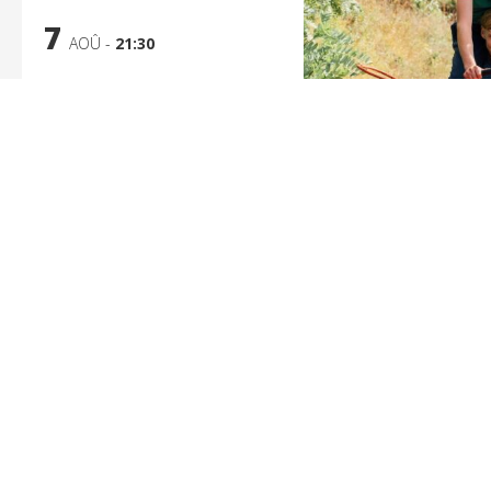
7
AOÛ -
21:30
Vingt Dieux
De Louise Courvoisier
EN SAVOIR PLUS