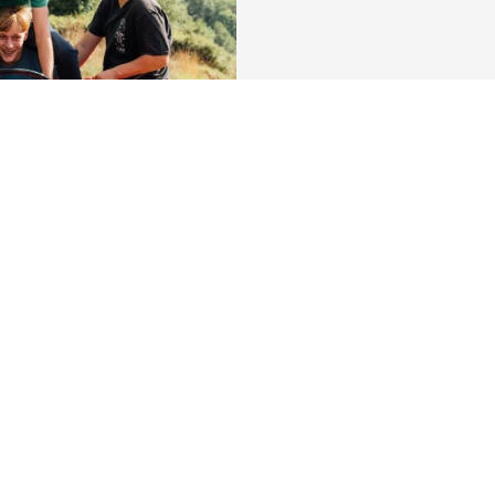
Découvrez la ville
La vie de la commune et ses actualités, les activités touristiques,