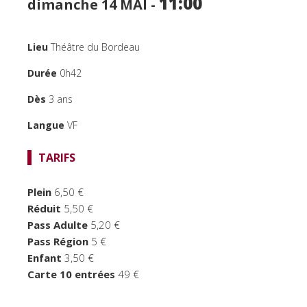
11:00
dimanche 14
MAI -
TEMPS FORTS
LE BORDEAU
Lieu
Théâtre du Bordeau
Durée
0h42
Dès
3 ans
Langue
VF
TARIFS
Plein
6,50 €
Réduit
5,50 €
Pass Adulte
5,20 €
Pass Région
5 €
Enfant
3,50 €
Carte 10 entrées
49 €