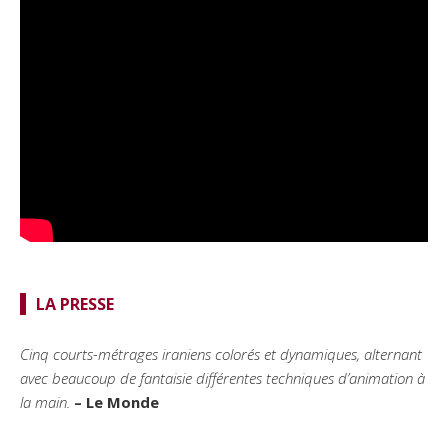
LA PRESSE
Cinq courts-métrages iraniens colorés et dynamiques, alternant
avec beaucoup de fantaisie différentes techniques d’animation à
la main.
– Le Monde