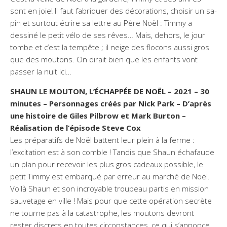
sont en joie! Il faut fabriquer des décorations, choisir un sa-
pin et surtout écrire sa lettre au Père Noël : Timmy a
dessiné le petit vélo de ses rêves… Mais, dehors, le jour
tombe et c’est la tempête ; il neige des flocons aussi gros
que des moutons. On dirait bien que les enfants vont
passer la nuit ici…
SHAUN LE MOUTON, L’ÉCHAPPÉE DE NOËL – 2021 – 30
minutes – Personnages créés par Nick Park – D’après
une histoire de Giles Pilbrow et Mark Burton –
Réalisation de l’épisode Steve Cox
Les préparatifs de Noël battent leur plein à la ferme :
l’excitation est à son comble ! Tandis que Shaun échafaude
un plan pour recevoir les plus gros cadeaux possible, le
petit Timmy est embarqué par erreur au marché de Noël.
Voilà Shaun et son incroyable troupeau partis en mission
sauvetage en ville ! Mais pour que cette opération secrète
ne tourne pas à la catastrophe, les moutons devront
rester discrets en toutes circonstances, ce qui s’annonce