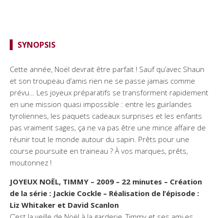
SYNOPSIS
Cette année, Noël devrait être parfait ! Sauf qu’avec Shaun
et son troupeau d’amis rien ne se passe jamais comme
prévu… Les joyeux préparatifs se transforment rapidement
en une mission quasi impossible : entre les guirlandes
tyroliennes, les paquets cadeaux surprises et les enfants
pas vraiment sages, ça ne va pas être une mince affaire de
réunir tout le monde autour du sapin. Prêts pour une
course poursuite en traineau ? À vos marques, prêts,
moutonnez !
JOYEUX NOËL, TIMMY – 2009 – 22 minutes – Création
de la série : Jackie Cockle – Réalisation de l’épisode :
Liz Whitaker et David Scanlon
C’est la veille de Noël à la garderie, Timmy et ses ami·es