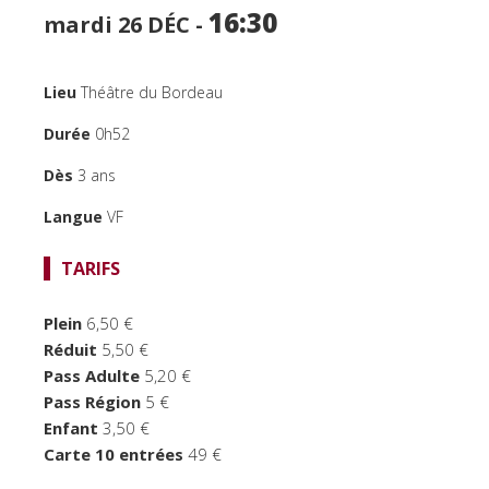
16:30
mardi 26
DÉC -
SPECTACLES
CINÉMA
Lieu
Théâtre du Bordeau
FOCUS CINÉMA
Durée
0h52
PUBLIC JEUNE
Dès
3 ans
TEMPS FORTS
Langue
VF
LE BORDEAU
TARIFS
Plein
6,50 €
Réduit
5,50 €
Pass Adulte
5,20 €
Pass Région
5 €
Enfant
3,50 €
Carte 10 entrées
49 €