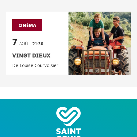
CINÉMA
7
AOÛ -
21:30
Vingt Dieux
De Louise Courvoisier