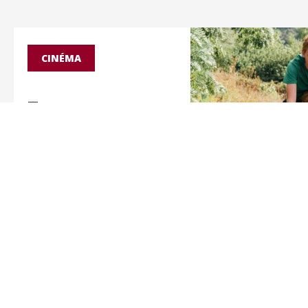
CINÉMA
7
AOÛ -
21:30
Vingt Dieux
De Louise Courvoisier
EN SAVOIR PLUS