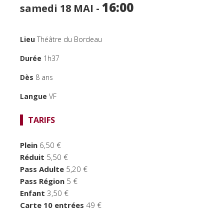
16:00
FOCUS CINÉMA
samedi 18
MAI -
PUBLIC JEUNE
Lieu
Théâtre du Bordeau
TEMPS FORTS
Durée
1h37
LE BORDEAU
Dès
8 ans
Langue
VF
TARIFS
Plein
6,50 €
Réduit
5,50 €
Pass Adulte
5,20 €
Pass Région
5 €
Enfant
3,50 €
Carte 10 entrées
49 €