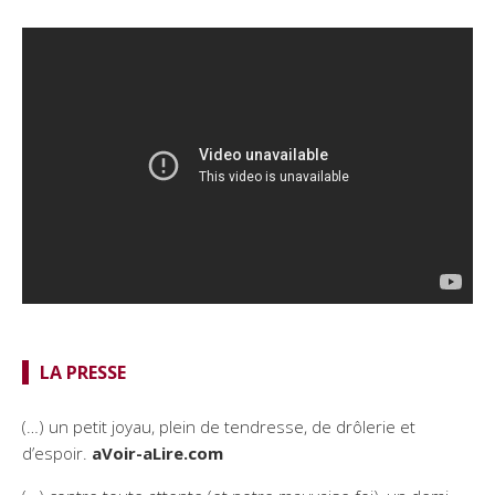
LA PRESSE
(…) un petit joyau, plein de tendresse, de drôlerie et
d’espoir.
aVoir-aLire.com