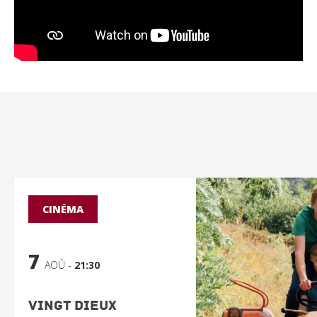
CINÉMA
7
AOÛ -
21:30
Vingt Dieux