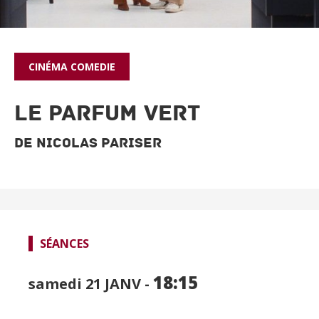
CINÉMA
COMEDIE
Le Parfum vert
De Nicolas Pariser
SPECTACLES
SÉANCES
CINÉMA
18:15
FOCUS CINÉMA
samedi 21
JANV -
PUBLIC JEUNE