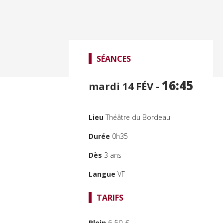
SÉANCES
16:45
mardi 14
FÉV -
Lieu
Théâtre du Bordeau
Durée
0h35
Dès
3 ans
Langue
VF
TARIFS
Plein
6,50 €