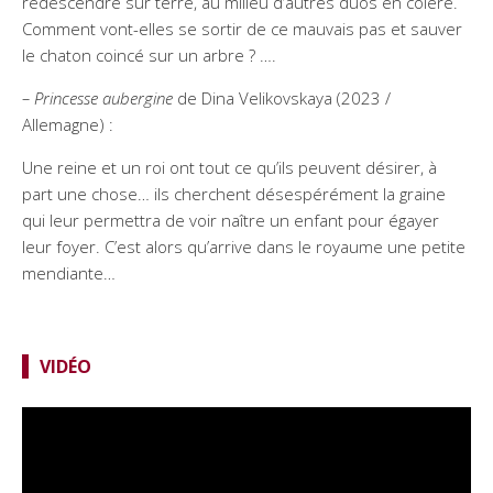
redescendre sur terre, au milieu d’autres duos en colère.
Comment vont-elles se sortir de ce mauvais pas et sauver
le chaton coincé sur un arbre ? ….
– Princesse aubergine
de Dina Velikovskaya (2023 /
Allemagne) :
Une reine et un roi ont tout ce qu’ils peuvent désirer, à
part une chose… ils cherchent désespérément la graine
qui leur permettra de voir naître un enfant pour égayer
leur foyer. C’est alors qu’arrive dans le royaume une petite
mendiante…
VIDÉO