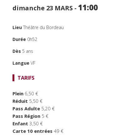
SPECTACLES
11:00
dimanche 23
MARS -
CINÉMA
Lieu
Théâtre du Bordeau
FOCUS CINÉMA
Durée
0h52
PUBLIC JEUNE
Dès
5 ans
TEMPS FORTS
Langue
VF
LE BORDEAU
TARIFS
Plein
6,50 €
Réduit
5,50 €
Pass Adulte
5,20 €
Pass Région
5 €
Enfant
3,50 €
Carte 10 entrées
49 €