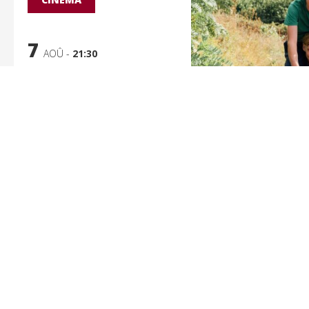
7
AOÛ -
21:30
Vingt Dieux
De Louise Courvoisier
EN SAVOIR PLUS