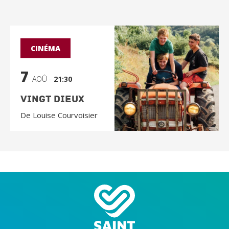
CINÉMA
7
AOÛ -
21:30
Vingt Dieux
De Louise Courvoisier