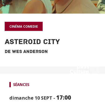
CINÉMA
COMEDIE
ASTEROID CITY
De Wes Anderson
SPECTACLES
CINÉMA
SÉANCES
FOCUS CINÉMA
17:00
dimanche 10
SEPT -
PUBLIC JEUNE