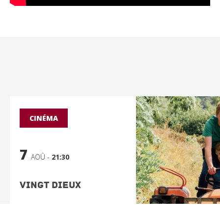
CINÉMA
7
AOÛ -
21:30
Vingt Dieux
De Louise Courvoisier