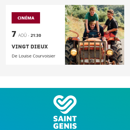
CINÉMA
7
AOÛ -
21:30
Vingt Dieux
De Louise Courvoisier