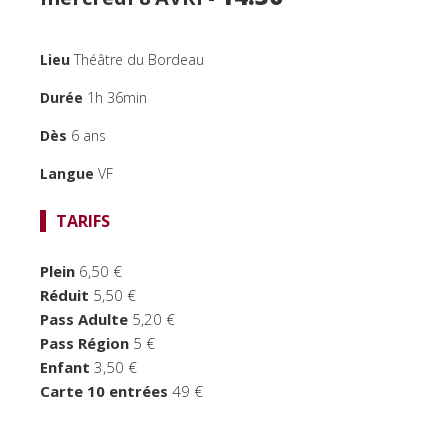
SPECTACLES
CINÉMA
Lieu
Théâtre du Bordeau
FOCUS CINÉMA
Durée
1h 36min
Dès
6 ans
PUBLIC JEUNE
Langue
VF
TEMPS FORTS
TARIFS
LE BORDEAU
Plein
6,50 €
Réduit
5,50 €
Pass Adulte
5,20 €
Pass Région
5 €
Enfant
3,50 €
Carte 10 entrées
49 €